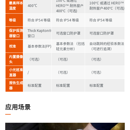
100ºC 或通过
最高样本
100ºC 或通过 HERO™
400℃
HERO™ 耐热窗户
温度
耐热窗户400ºC（可选)
400ºC（可选)
等级
符合 IP54 等级
符合 IP54 等级
符合 IP54 等级
保护探测
Thick Kapton®
可选窗口防护罩
可选窗口防护罩
器窗口
窗口
基本参数法 （包括
自动跳转的经验系数法
校准
基本参数法(FP)
轻元素分析）
（可进行追溯）
内置摄像
（可选）
（可选）
（可选）
头
小光班准
/
（可选）
（可选）
直器
报告生成
标准配置
标准配置
标准配置
器
应用场景