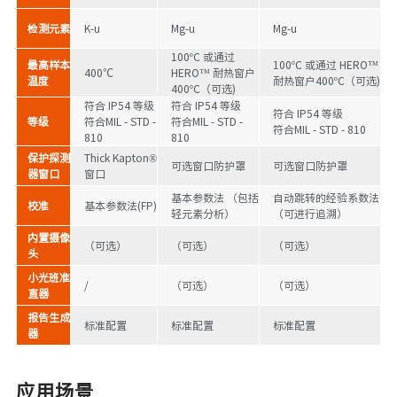
检测元素
K-u
Mg-u
Mg-u
100ºC 或通过
最高样本
100ºC 或通过 HERO™
400℃
HERO™ 耐热窗户
温度
耐热窗户400ºC（可选)
400ºC（可选)
符合 IP54 等级
符合 IP54 等级
符合 IP54 等级
等级
符合MIL - STD -
符合MIL - STD -
符合MIL - STD - 810
810
810
保护探测
Thick Kapton®
可选窗口防护罩
可选窗口防护罩
器窗口
窗口
基本参数法 （包括
自动跳转的经验系数法
校准
基本参数法(FP)
轻元素分析）
（可进行追溯）
内置摄像
（可选）
（可选）
（可选）
头
小光班准
/
（可选）
（可选）
直器
报告生成
标准配置
标准配置
标准配置
器
应用场景