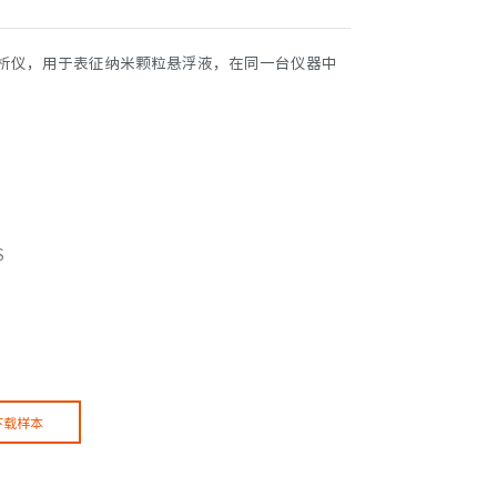
的分析仪，用于表征纳米颗粒悬浮液，在同一台仪器中
S
下载样本