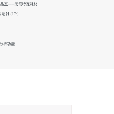
计的样品室——无需特定耗材
射 (17°)
述分析功能