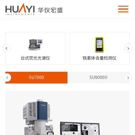
台式荧光光谱仪
铁素体含量检测仪
I
SU7000
SU9000II