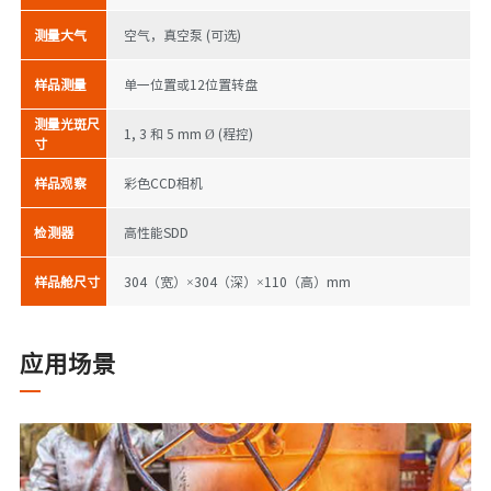
测量大气
空气，真空泵 (可选)
样品测量
单一位置或12位置转盘
测量光斑尺
1, 3 和 5 mm Ø (程控)
寸
样品观察
彩色CCD相机
检测器
高性能SDD
样品舱尺寸
304（宽）×304（深）×110（高）mm
应用场景