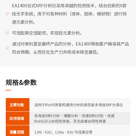
EA1400台式XRF分析仪采用卓越的检测技术，结合创新的X射
线光学系统，用于对各种材料（液体、固体、糊状物）进行快
速元素分析。
可选配真空选配项，实现轻元素分析。
通过对来料直至最终产品的分析，EA1400帮助客户确保其产品
符合预期，从而优化生产力并将成本降至最低。
规格&参数
主要功能
适用于RoHS筛查和通用分析的高性能多用途XRF光谱仪
多用途材料分析・薄膜分析・快速材料识别・快速
应用领域
RoHS/ELV合规性筛查，及无卤素合规性筛查
测量范围
13Al - 92U​，11Na - 92U 可选真空泵