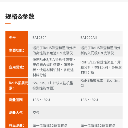
规格&参数
型号
EA1280*
EA1000AIII
适用于RoHS筛查和通用分析
适用于RoHS筛查和通用分
主要功能：
的高性能多用途XRF光谱仪
析的入门级XRF光谱仪
快速RoHS/ELV合规性筛查・
RoHS/ELV合规性筛查・薄
无卤素合规性筛查・薄膜分
应用领域：
膜分析・材料识别・多用途
析・快速材料识别・多用途
材料分析
材料分析
RoHS拓展元素：Sb、Sn、
RoHS拓展元
Sb、Sn、Cl（*较以往机型
Cl
素：
检测性能增强）
测量范围
13Al～ 92U​
13Al～ 92U​
测量大气
空气
样品测量：
单一位置或12位置转盘
单一位置或12位置转盘