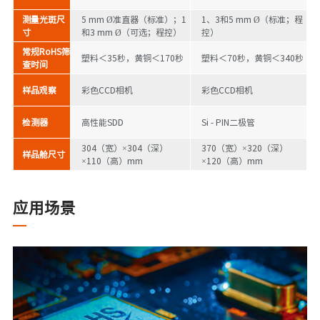
测量光斑尺
5 mm Ø准直器（标准）；1
1、3和5 mm Ø（标准；程
寸
和3 mm Ø（可选；程控）
控）
常规RoHS筛
塑料＜35秒，黄铜＜170秒
塑料＜70秒，黄铜＜340秒
查时间
样品观察
彩色CCD相机
彩色CCD相机
检测器
高性能SDD
Si - PIN二极管
304（宽）×304（深）
370（宽）×320（深）
样品舱尺寸
×110（高）mm
×120（高）mm
应用场景